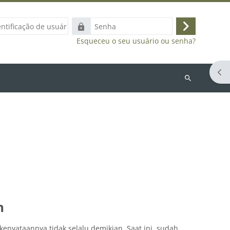
ação
Senha
Acessar
Esqueceu o seu usuário ou senha?
Abr
Buscar
cursos
n
nyataannya tidak selalu demikian. Saat ini, sudah