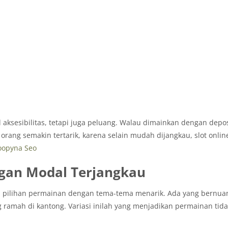
l aksesibilitas, tetapi juga peluang. Walau dimainkan dengan de
 orang semakin tertarik, karena selain mudah dijangkau, slot o
Loopyna Seo
ngan Modal Terjangkau
ai pilihan permainan dengan tema-tema menarik. Ada yang bernuan
ramah di kantong. Variasi inilah yang menjadikan permainan tid