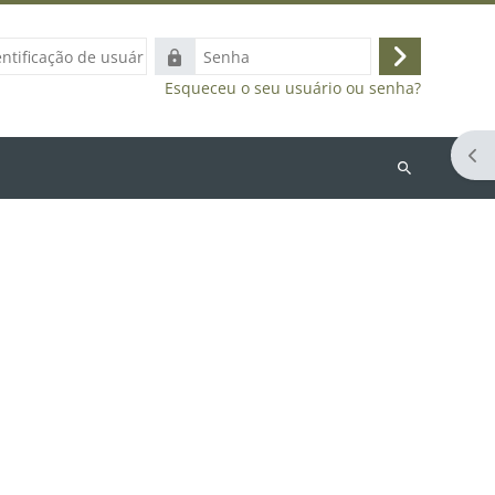
ação
Senha
Acessar
Esqueceu o seu usuário ou senha?
Abr
Buscar
cursos