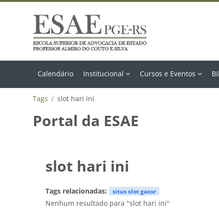
Ir para o conteúdo principal
Calendário
Institucional
Cursos e Eventos
Bi
Tags
slot hari ini
Portal da ESAE
slot hari ini
Tags relacionadas:
situs slot gacor
Nenhum resultado para "slot hari ini"