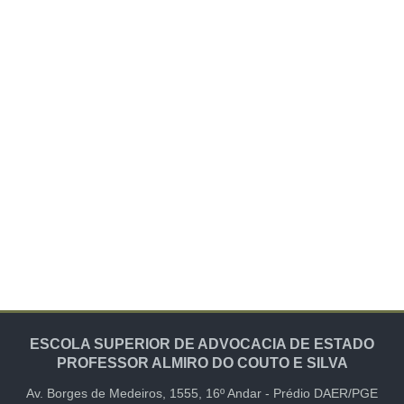
ESCOLA SUPERIOR DE ADVOCACIA DE ESTADO
PROFESSOR ALMIRO DO COUTO E SILVA
Av. Borges de Medeiros, 1555,
16º Andar -
Prédio DAER/PGE