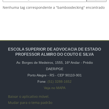
Nenhuma tag correspondente a "bamboodecking" encontrado
ESCOLA SUPERIOR DE ADVOCACIA DE ESTADO
PROFESSOR ALMIRO DO COUTO E SILVA
Av. Borges de Medeiros, 1555,
16º Andar -
Prédio
DAER/PGE
Porto Alegre - RS - CEP
90110-901
Fone:
(51) 3288-1652
Veja no MAPA
Baixar o aplicativo móvel.
Mudar para o tema padrão