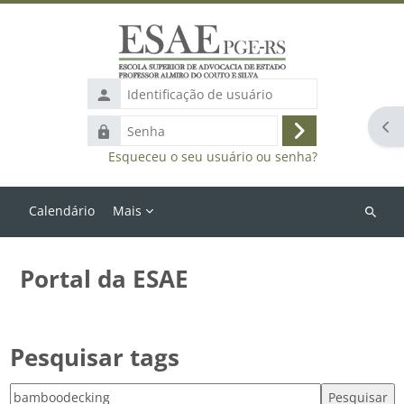
Ir para o conteúdo principal
Identificação
de
Abr
Senha
usuário
Acessar
Esqueceu o seu usuário ou senha?
Calendário
Mais
Buscar
cursos
Portal da ESAE
Pesquisar tags
Pesquisar tags