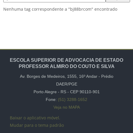
Nenhuma tag correspondente a "bj88brcom" encontrado
ESCOLA SUPERIOR DE ADVOCACIA DE ESTADO
PROFESSOR ALMIRO DO COUTO E SILVA
Av. Borges de Medeiros, 1555,
16º Andar -
Prédio
DAER/PGE
Porto Alegre - RS - CEP
90110-901
Fone:
(51) 3288-1652
Veja no MAPA
Baixar o aplicativo móvel.
Mudar para o tema padrão