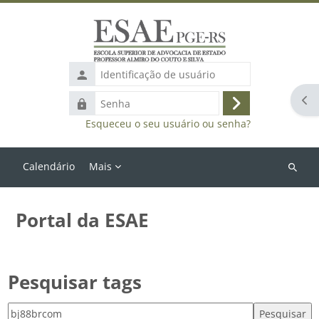
Ir para o conteúdo principal
Identificação
de
Abr
Senha
usuário
Acessar
Esqueceu o seu usuário ou senha?
Calendário
Mais
Buscar
cursos
Portal da ESAE
Pesquisar tags
Pesquisar tags