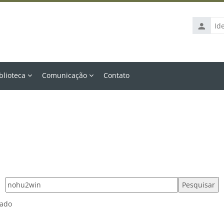
Identific
de
usuário
blioteca
Comunicação
Contato
Pesquisar tags
rado