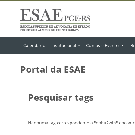
Ir para o conteúdo principal
Calendário
Institucional
Cursos e Eventos
Bi
Portal da ESAE
Pesquisar tags
Nenhuma tag correspondente a "nohu2win" encont