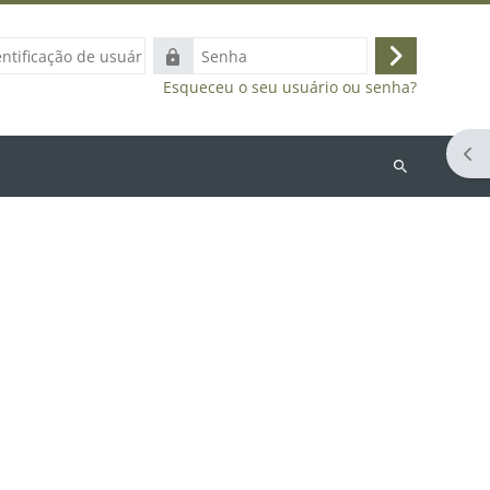
ação
Senha
Acessar
Esqueceu o seu usuário ou senha?
Abr
Buscar
cursos