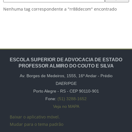
Nenhuma tag correspondente a "rr88decom" encontrado
ESCOLA SUPERIOR DE ADVOCACIA DE ESTADO
PROFESSOR ALMIRO DO COUTO E SILVA
Av. Borges de Medeiros, 1555,
16º Andar -
Prédio
DAER/PGE
Porto Alegre - RS - CEP
90110-901
Fone:
(51) 3288-1652
Veja no MAPA
Baixar o aplicativo móvel.
Mudar para o tema padrão