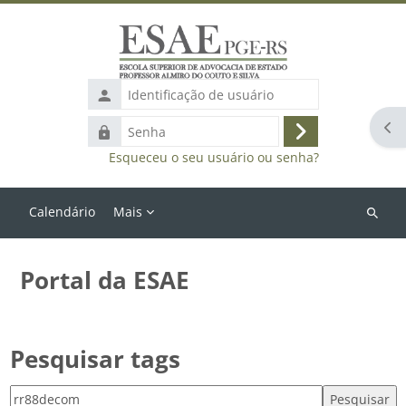
Ir para o conteúdo principal
Identificação
de
Abr
Senha
usuário
Acessar
Esqueceu o seu usuário ou senha?
Calendário
Mais
Buscar
cursos
Portal da ESAE
Pesquisar tags
Pesquisar tags