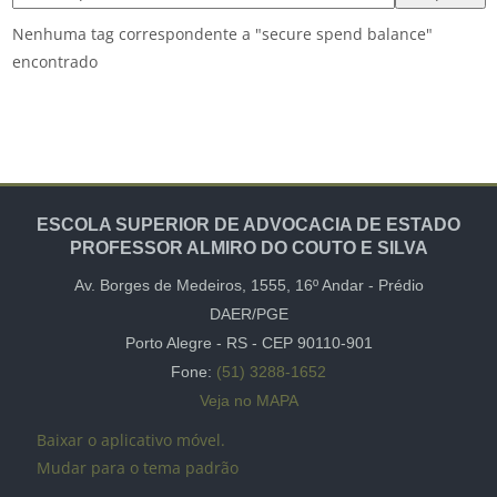
Nenhuma tag correspondente a "secure spend balance"
encontrado
ESCOLA SUPERIOR DE ADVOCACIA DE ESTADO
PROFESSOR ALMIRO DO COUTO E SILVA
Av. Borges de Medeiros, 1555,
16º Andar -
Prédio
DAER/PGE
Porto Alegre - RS - CEP
90110-901
Fone:
(51) 3288-1652
Veja no MAPA
Baixar o aplicativo móvel.
Mudar para o tema padrão