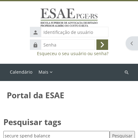
Ir para o conteúdo principal
Identificação
de
Abr
Senha
usuário
Acessar
Esqueceu o seu usuário ou senha?
Calendário
Mais
Buscar
cursos
Portal da ESAE
Pesquisar tags
Pesquisar tags