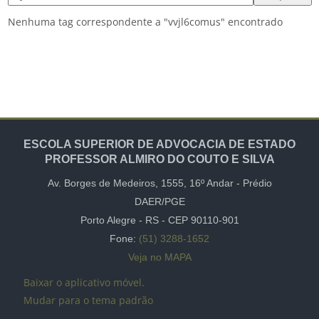
Nenhuma tag correspondente a "vvjl6comus" encontrado
ESCOLA SUPERIOR DE ADVOCACIA DE ESTADO
PROFESSOR ALMIRO DO COUTO E SILVA
Av. Borges de Medeiros, 1555,
16º Andar -
Prédio
DAER/PGE
Porto Alegre - RS - CEP
90110-901
Fone:
(51) 3288-1652
Veja no MAPA
Baixar o aplicativo móvel.
Mudar para o tema padrão