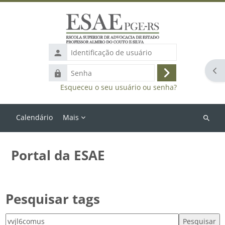
Ir para o conteúdo principal
Identificação
de
Abr
Senha
usuário
Acessar
Esqueceu o seu usuário ou senha?
Calendário
Mais
Buscar
cursos
Portal da ESAE
Pesquisar tags
Pesquisar tags